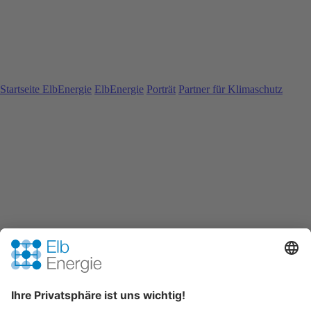
Startseite ElbEnergie
ElbEnergie
Porträt
Partner für Klimaschutz