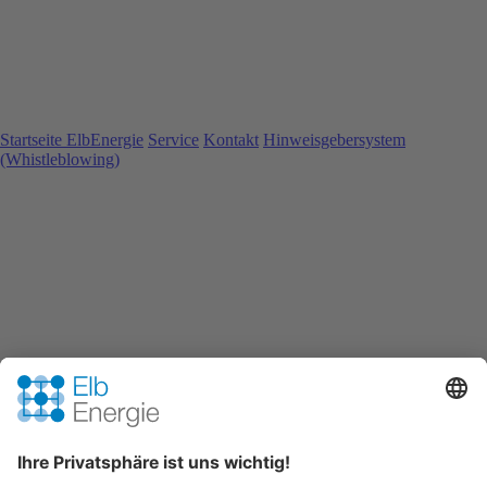
Startseite ElbEnergie
Service
Kontakt
Hinweisgebersystem
(Whistleblowing)